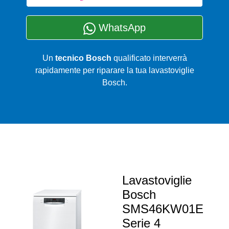
WhatsApp
Un
tecnico Bosch
qualificato interverrà
rapidamente per riparare la tua lavastoviglie
Bosch.
Lavastoviglie
Bosch
SMS46KW01E
Serie 4