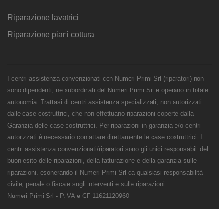
Riparazione lavatrici
Riparazione piani cottura
I centri assistenza convenzionati con Numeri Primi Srl (riparatori) non
sono dipendenti, né subordinati del Numeri Primi Srl e operano in totale
autonomia. Trattasi di centri assistenza specializzati, non autorizzati
dalle case costruttrici, che non effettuano riparazioni coperte dalla
Garanzia delle case costruttrici. Per riparazioni in garanzia e/o centri
autorizzati è necessario contattare direttamente le case costruttrici. I
centri assistenza convenzionati/riparatori sono gli unici responsabili del
buon esito delle riparazioni, della fatturazione e della garanzia sulle
riparazioni, esonerando il Numeri Primi Srl da qualsiasi responsabilità
civile, penale o fiscale sugli interventi e sulle riparazioni.
Numeri Primi Srl - P.IVA e CF 11621120960