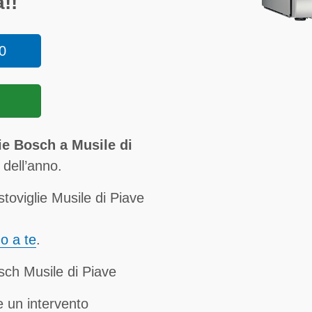
!!
0
ie Bosch a Musile di
i dell’anno.
toviglie Musile di Piave
no a te
.
osch Musile di Piave
 un intervento