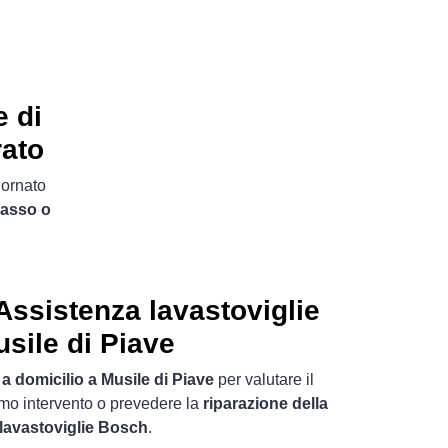
e di
rato
iornato
casso o
ssistenza lavastoviglie
usile di Piave
o
a domicilio a Musile di Piave
per valutare il
imo intervento o prevedere la
riparazione della
 lavastoviglie Bosch
.