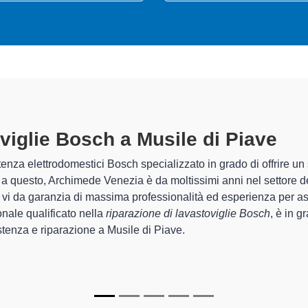
Tecnici Lavastoviglie 
preparati
della
I tecnici specializzati di Archimede Venezia s
provincia per quel che riguarda la sistemazi
to
del corretto funzionamento degli apparecchi.
In più,
i tecnici Bosch specializzati
di Archi
riparare per farli tornare perfettamente funzi