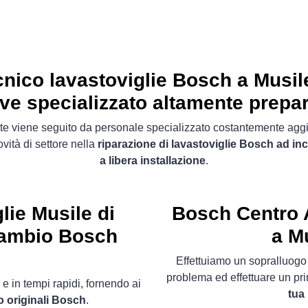
nico lavastoviglie Bosch a Musil
ve specializzato altamente prepa
ente viene seguito da personale specializzato costantemente agg
ovità di settore nella
riparazione di lavastoviglie Bosch ad in
a libera installazione
.
lie Musile di
Bosch Centro A
icambio Bosch
a M
Effettuiamo un sopralluog
problema ed effettuare un pr
 e in tempi rapidi, fornendo ai
tua
o originali Bosch
.