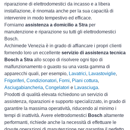
riparazione di elettrodomestici da incasso e a libera
installazione, è rinomata anche per la sua capacità di
intervenire in modo tempestivo ed efficace.
Forniamo
assistenza a domicilio a Stra
per
manutenzione e riparazione su tutti gli elettrodomestici
Bosch.
Archimede Venezia è in grado di affiancare i propri clienti
fornendo loro un eccellente
servizio di assistenza tecnica
Bosch a Stra
allo scopo di risolvere ogni tipo di
malfunzionamento o guasto su una vasta gamma di
apparecchi quali, per esempio,
Lavatrici
,
Lavastoviglie
,
Frigoriferi
,
Condizionatori
,
Forni
,
Piani cottura
,
Asciugabiancheria
,
Congelatori
e
Lavasciuga
.
Prodotti di qualità elevata richiedono un servizio di
assistenza, riparazioni e supporto specializzato, in grado di
garantire la massima operatività, riducendo al minimo i
tempi di inattività. Avere elettrodomestici
Bosch
altamente
performanti, richiede anche la necessità di effettuare le
dovute operazioni di manutenzione per garantire il perfetto