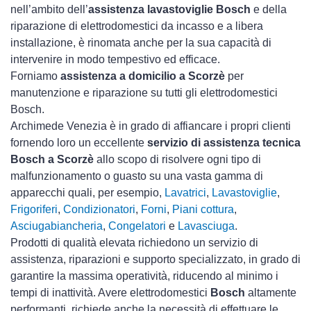
nell’ambito dell’
assistenza lavastoviglie Bosch
e della
riparazione di elettrodomestici da incasso e a libera
installazione, è rinomata anche per la sua capacità di
intervenire in modo tempestivo ed efficace.
Forniamo
assistenza a domicilio a Scorzè
per
manutenzione e riparazione su tutti gli elettrodomestici
Bosch.
Archimede Venezia è in grado di affiancare i propri clienti
fornendo loro un eccellente
servizio di assistenza tecnica
Bosch a Scorzè
allo scopo di risolvere ogni tipo di
malfunzionamento o guasto su una vasta gamma di
apparecchi quali, per esempio,
Lavatrici
,
Lavastoviglie
,
Frigoriferi
,
Condizionatori
,
Forni
,
Piani cottura
,
Asciugabiancheria
,
Congelatori
e
Lavasciuga
.
Prodotti di qualità elevata richiedono un servizio di
assistenza, riparazioni e supporto specializzato, in grado di
garantire la massima operatività, riducendo al minimo i
tempi di inattività. Avere elettrodomestici
Bosch
altamente
performanti, richiede anche la necessità di effettuare le