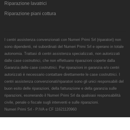
Riparazione lavatrici
Riparazione piani cottura
I centri assistenza convenzionati con Numeri Primi Srl (riparatori) non
sono dipendenti, né subordinati del Numeri Primi Srl e operano in totale
autonomia. Trattasi di centri assistenza specializzati, non autorizzati
dalle case costruttrici, che non effettuano riparazioni coperte dalla
Garanzia delle case costruttrici. Per riparazioni in garanzia e/o centri
autorizzati è necessario contattare direttamente le case costruttrici. I
centri assistenza convenzionati/riparatori sono gli unici responsabili del
buon esito delle riparazioni, della fatturazione e della garanzia sulle
riparazioni, esonerando il Numeri Primi Srl da qualsiasi responsabilità
civile, penale o fiscale sugli interventi e sulle riparazioni.
Numeri Primi Srl - P.IVA e CF 11621120960