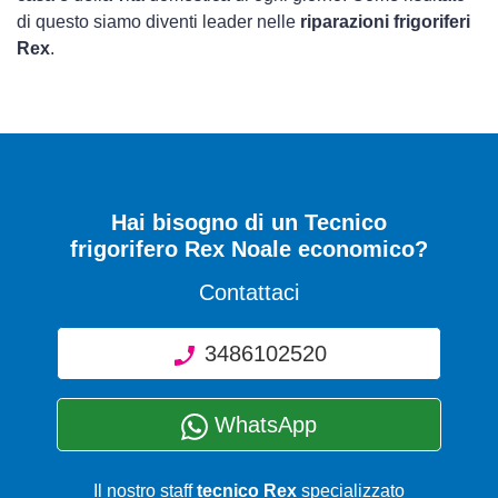
di questo siamo diventi leader nelle
riparazioni frigoriferi
Rex
.
Hai bisogno di un Tecnico
frigorifero Rex Noale economico?
Contattaci
3486102520
WhatsApp
Il nostro staff
tecnico Rex
specializzato