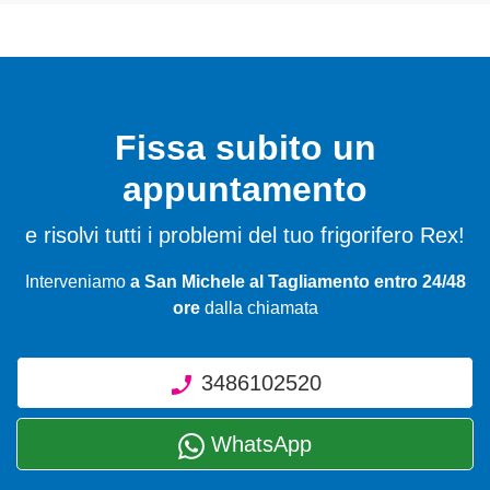
Fissa subito un
appuntamento
e risolvi tutti i problemi del tuo frigorifero Rex!
Interveniamo
a San Michele al Tagliamento entro 24/48
ore
dalla chiamata
3486102520
WhatsApp