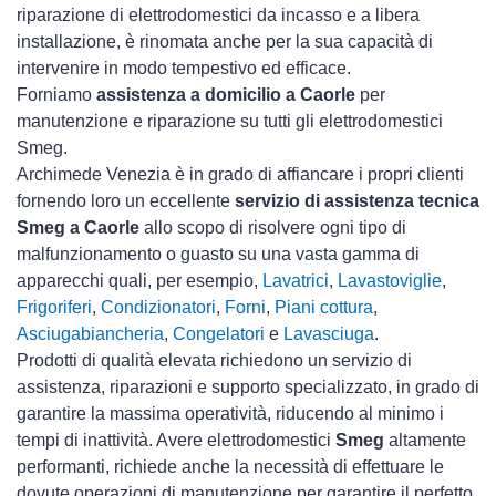
riparazione di elettrodomestici da incasso e a libera
installazione, è rinomata anche per la sua capacità di
intervenire in modo tempestivo ed efficace.
Forniamo
assistenza a domicilio a Caorle
per
manutenzione e riparazione su tutti gli elettrodomestici
Smeg.
Archimede Venezia è in grado di affiancare i propri clienti
fornendo loro un eccellente
servizio di assistenza tecnica
Smeg a Caorle
allo scopo di risolvere ogni tipo di
malfunzionamento o guasto su una vasta gamma di
apparecchi quali, per esempio,
Lavatrici
,
Lavastoviglie
,
Frigoriferi
,
Condizionatori
,
Forni
,
Piani cottura
,
Asciugabiancheria
,
Congelatori
e
Lavasciuga
.
Prodotti di qualità elevata richiedono un servizio di
assistenza, riparazioni e supporto specializzato, in grado di
garantire la massima operatività, riducendo al minimo i
tempi di inattività. Avere elettrodomestici
Smeg
altamente
performanti, richiede anche la necessità di effettuare le
dovute operazioni di manutenzione per garantire il perfetto