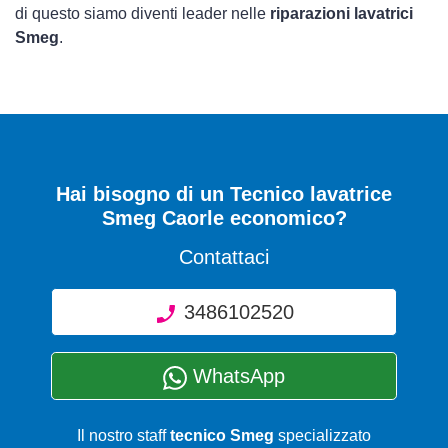
di questo siamo diventi leader nelle
riparazioni lavatrici
Smeg
.
Hai bisogno di un Tecnico lavatrice
Smeg Caorle economico?
Contattaci
3486102520
WhatsApp
Il nostro staff
tecnico Smeg
specializzato