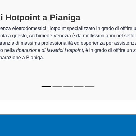
i Hotpoint A Pianiga
specializzati a
mede Venezia sono in grado di garantire al cliente esperienza plur
ne e la
riparazione della tua lavatrice Hotpoint a Pianiga
, med
i.
lizzati
di Archimede Venezia sono in grado di fornire interventi d
ttamente funzionanti e durare a lungo nel tempo.