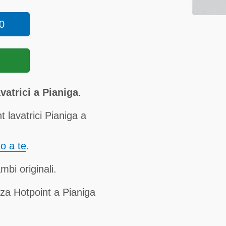
0
vatrici a Pianiga
.
 lavatrici Pianiga a
no a te
.
mbi originali.
za Hotpoint a Pianiga