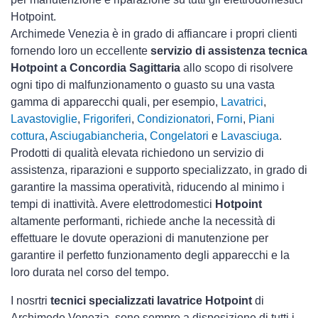
Hotpoint.
Archimede Venezia è in grado di affiancare i propri clienti
fornendo loro un eccellente
servizio di assistenza tecnica
Hotpoint a Concordia Sagittaria
allo scopo di risolvere
ogni tipo di malfunzionamento o guasto su una vasta
gamma di apparecchi quali, per esempio,
Lavatrici
,
Lavastoviglie
,
Frigoriferi
,
Condizionatori
,
Forni
,
Piani
cottura
,
Asciugabiancheria
,
Congelatori
e
Lavasciuga
.
Prodotti di qualità elevata richiedono un servizio di
assistenza, riparazioni e supporto specializzato, in grado di
garantire la massima operatività, riducendo al minimo i
tempi di inattività. Avere elettrodomestici
Hotpoint
altamente performanti, richiede anche la necessità di
effettuare le dovute operazioni di manutenzione per
garantire il perfetto funzionamento degli apparecchi e la
loro durata nel corso del tempo.
I nosrtri
tecnici specializzati lavatrice Hotpoint
di
Archimede Venezia, sono sempre a disposizione di tutti i