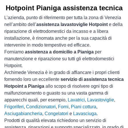
Hotpoint Pianiga assistenza tecnica
L’azienda, punto di riferimento per tutta la zona di Venezia
nell’ambito dell’
assistenza lavastoviglie Hotpoint
e della
riparazione di elettrodomestici da incasso e a libera
installazione, è rinomata anche per la sua capacità di
intervenire in modo tempestivo ed efficace.
Forniamo
assistenza a domicilio a Pianiga
per
manutenzione e riparazione su tutti gli elettrodomestici
Hotpoint.
Archimede Venezia è in grado di affiancare i propri clienti
fornendo loro un eccellente
servizio di assistenza tecnica
Hotpoint a Pianiga
allo scopo di risolvere ogni tipo di
malfunzionamento o guasto su una vasta gamma di
apparecchi quali, per esempio,
Lavatrici
,
Lavastoviglie
,
Frigoriferi
,
Condizionatori
,
Forni
,
Piani cottura
,
Asciugabiancheria
,
Congelatori
e
Lavasciuga
.
Prodotti di qualità elevata richiedono un servizio di
assistenza, riparazioni e supporto specializzato, in grado di