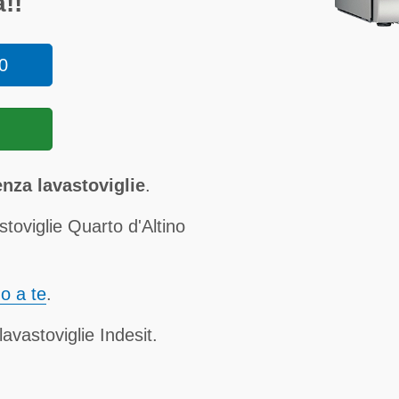
!!
0
enza lavastoviglie
.
toviglie Quarto d'Altino
no a te
.
avastoviglie Indesit.