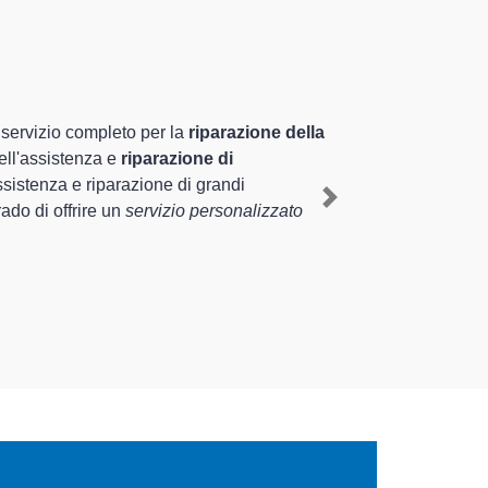
ecializzati altamente
uriennale nel territorio di Quarto d'Altino e
esit a Quarto d'Altino
, mediante il ripristino rapido
Next
di diverse tipologie sugli elettrodomestici da