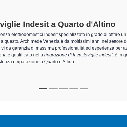
viglie Indesit A Quarto D'Altino
sp
himede Venezia sono in grado di garantire al cliente esperienza pl
rda la sistemazione e la
riparazione della tua lavastoviglie Ind
egli apparecchi.
alizzati
di Archimede Venezia sono in grado di fornire interventi 
rfettamente funzionanti e durare a lungo nel tempo.