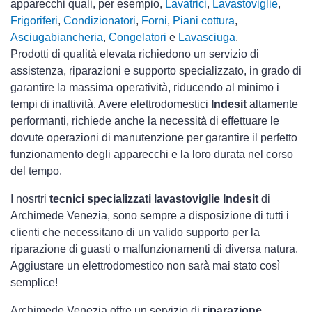
apparecchi quali, per esempio,
Lavatrici
,
Lavastoviglie
,
Frigoriferi
,
Condizionatori
,
Forni
,
Piani cottura
,
Asciugabiancheria
,
Congelatori
e
Lavasciuga
.
Prodotti di qualità elevata richiedono un servizio di
assistenza, riparazioni e supporto specializzato, in grado di
garantire la massima operatività, riducendo al minimo i
tempi di inattività. Avere elettrodomestici
Indesit
altamente
performanti, richiede anche la necessità di effettuare le
dovute operazioni di manutenzione per garantire il perfetto
funzionamento degli apparecchi e la loro durata nel corso
del tempo.
I nosrtri
tecnici specializzati lavastoviglie Indesit
di
Archimede Venezia, sono sempre a disposizione di tutti i
clienti che necessitano di un valido supporto per la
riparazione di guasti o malfunzionamenti di diversa natura.
Aggiustare un elettrodomestico non sarà mai stato così
semplice!
Archimede Venezia offre un servizio di
riparazione