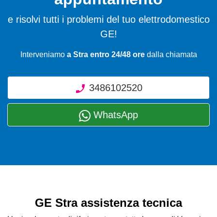
e risolvi tutti i problemi del tuo elettrodomestico
GE!
Interveniamo
a Stra entro 24/48 ore
dalla chiamata
3486102520
WhatsApp
GE Stra assistenza tecnica