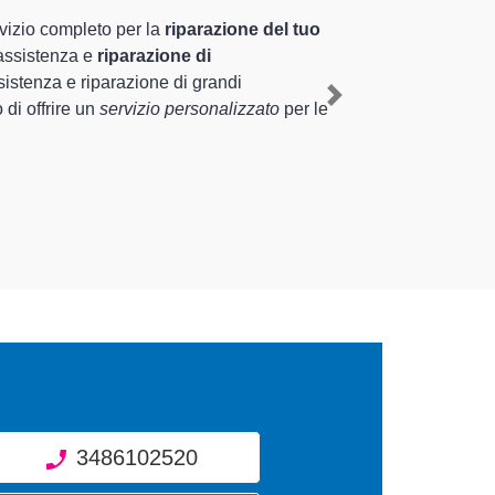
erienza pluriennale nel territorio di Camponogara e
omestico GE a Camponogara
, mediante il ripristino rapido
Next
ti di diverse tipologie sugli elettrodomestici da riparare
3486102520