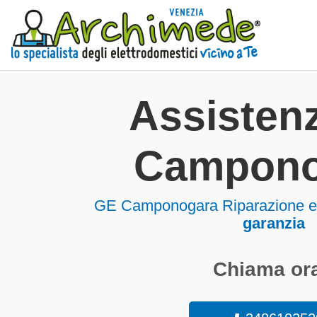
Assisten
Campono
GE Camponogara Riparazione el
garanzia
Chiama ora