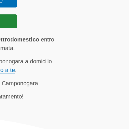
0
ttrodomestico
entro
amata.
onogara a domicilio.
no a te
.
GE Camponogara
ntamento!