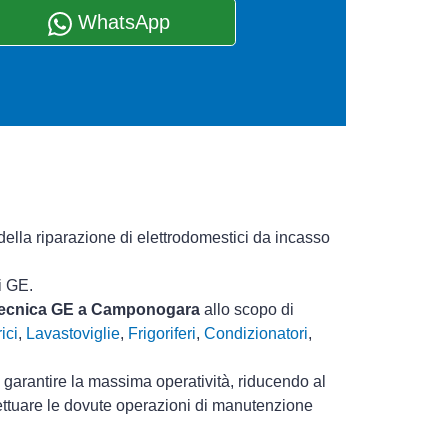
WhatsApp
della riparazione di elettrodomestici da incasso
i GE.
a tecnica GE a Camponogara
allo scopo di
ici
,
Lavastoviglie
,
Frigoriferi
,
Condizionatori
,
i garantire la massima operatività, riducendo al
fettuare le dovute operazioni di manutenzione