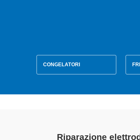
CONGELATORI
FR
Tecnici El