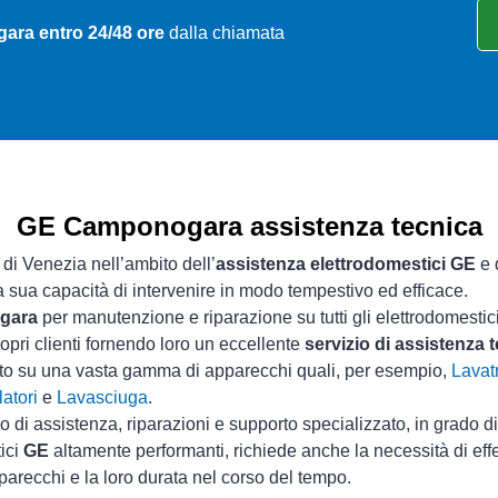
ra entro 24/48 ore
dalla chiamata
GE Camponogara assistenza tecnica
 di Venezia nell’ambito dell’
assistenza elettrodomestici GE
e 
la sua capacità di intervenire in modo tempestivo ed efficace.
ogara
per manutenzione e riparazione su tutti gli elettrodomestic
opri clienti fornendo loro un eccellente
servizio di assistenz
sto su una vasta gamma di apparecchi quali, per esempio,
Lavatr
atori
e
Lavasciuga
.
io di assistenza, riparazioni e supporto specializzato, in grado d
tici
GE
altamente performanti, richiede anche la necessità di ef
parecchi e la loro durata nel corso del tempo.