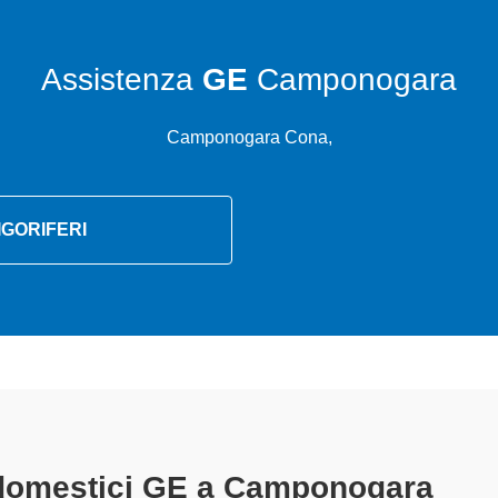
Assistenza
GE
Camponogara
Camponogara Cona,
IGORIFERI
ettrodomestici GE A Camponogara