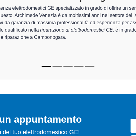
i di Archimede Venezia sono in grado di garantire al cliente esp
e riguarda la sistemazione e la
riparazione del tuo elettrod
mento degli apparecchi.
ecializzati
di Archimede Venezia sono in grado di fornire interven
ettamente funzionanti e durare a lungo nel tempo.
o un appuntamento
emi del tuo elettrodomestico GE!