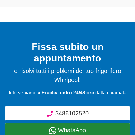
Fissa subito un
appuntamento
e risolvi tutti i problemi del tuo frigorifero
Whirlpool!
Interveniamo
a Eraclea entro 24/48 ore
dalla chiamata
3486102520
WhatsApp