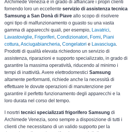
Archimede Venezia è in grado di affiancare i propri clienti
fornendo loro un eccellente
servizio di assistenza tecnica
Samsung a San Donà di Piave
allo scopo di risolvere
ogni tipo di malfunzionamento o guasto su una vasta
gamma di apparecchi quali, per esempio,
Lavatrici
,
Lavastoviglie
,
Frigoriferi
,
Condizionatori
,
Forni
,
Piani
cottura
,
Asciugabiancheria
,
Congelatori
e
Lavasciuga
.
Prodotti di qualità elevata richiedono un servizio di
assistenza, riparazioni e supporto specializzato, in grado di
garantire la massima operatività, riducendo al minimo i
tempi di inattività. Avere elettrodomestici
Samsung
altamente performanti, richiede anche la necessità di
effettuare le dovute operazioni di manutenzione per
garantire il perfetto funzionamento degli apparecchi e la
loro durata nel corso del tempo.
I nosrtri
tecnici specializzati frigorifero Samsung
di
Archimede Venezia, sono sempre a disposizione di tutti i
clienti che necessitano di un valido supporto per la