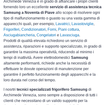
Archimede Venezia è in grado di affiancare i propri clienti
fornendo loro un eccellente
servizio di assistenza tecnica
Samsung a Noventa di Piave
allo scopo di risolvere ogni
tipo di malfunzionamento o guasto su una vasta gamma di
apparecchi quali, per esempio,
Lavatrici
,
Lavastoviglie
,
Frigoriferi
,
Condizionatori
,
Forni
,
Piani cottura
,
Asciugabiancheria
,
Congelatori
e
Lavasciuga
.
Prodotti di qualità elevata richiedono un servizio di
assistenza, riparazioni e supporto specializzato, in grado di
garantire la massima operatività, riducendo al minimo i
tempi di inattività. Avere elettrodomestici
Samsung
altamente performanti, richiede anche la necessità di
effettuare le dovute operazioni di manutenzione per
garantire il perfetto funzionamento degli apparecchi e la
loro durata nel corso del tempo.
I nosrtri
tecnici specializzati frigorifero Samsung
di
Archimede Venezia, sono sempre a disposizione di tutti i
clienti che necessitano di un valido supporto per la