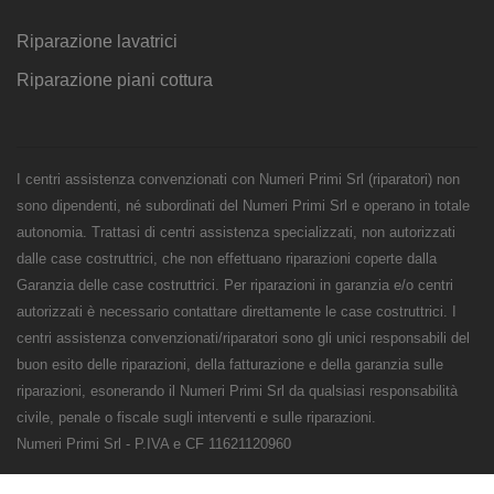
Riparazione lavatrici
Riparazione piani cottura
I centri assistenza convenzionati con Numeri Primi Srl (riparatori) non
sono dipendenti, né subordinati del Numeri Primi Srl e operano in totale
autonomia. Trattasi di centri assistenza specializzati, non autorizzati
dalle case costruttrici, che non effettuano riparazioni coperte dalla
Garanzia delle case costruttrici. Per riparazioni in garanzia e/o centri
autorizzati è necessario contattare direttamente le case costruttrici. I
centri assistenza convenzionati/riparatori sono gli unici responsabili del
buon esito delle riparazioni, della fatturazione e della garanzia sulle
riparazioni, esonerando il Numeri Primi Srl da qualsiasi responsabilità
civile, penale o fiscale sugli interventi e sulle riparazioni.
Numeri Primi Srl - P.IVA e CF 11621120960