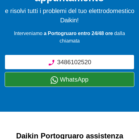
e risolvi tutti i problemi del tuo elettrodomestico
Daikin!
Interveniamo
a Portogruaro entro 24/48 ore
dalla
chiamata
3486102520
WhatsApp
Daikin Portogruaro assistenza