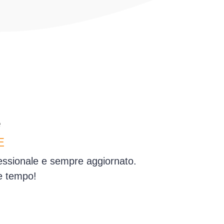
e
E
fessionale e sempre aggiornato.
e tempo!