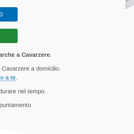
0
arche a Cavarzere
.
 Cavarzere a domicilio.
no a te
.
a durare nel tempo.
ppuntamento