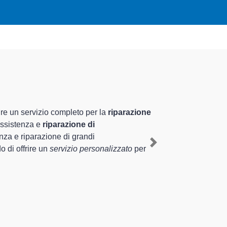
izzati altamente
ale nel territorio di Cavarzere e provincia
 il ripristino rapido del corretto
Next
logie sugli elettrodomestici da riparare per