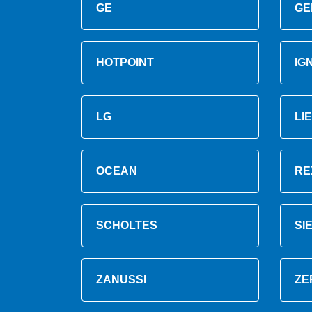
GE
GE
HOTPOINT
IG
LG
LI
OCEAN
RE
SCHOLTES
SI
ZANUSSI
ZE