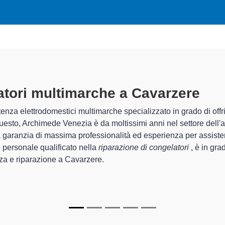
ri Multimarche A Cavarzere
special
 Venezia sono in grado di garantire al cliente esperienza plurienn
ne e la
riparazione del tuo congelatore a Cavarzere
, mediante
imede Venezia sono in grado di fornire interventi di diverse tipo
nti e durare a lungo nel tempo.