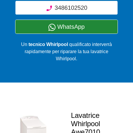
3486102520
WhatsApp
Un
tecnico Whirlpool
qualificato interverrà
rapidamente per riparare la tua lavatrice
Whirlpool.
Lavatrice
Whirlpool
Awe7010