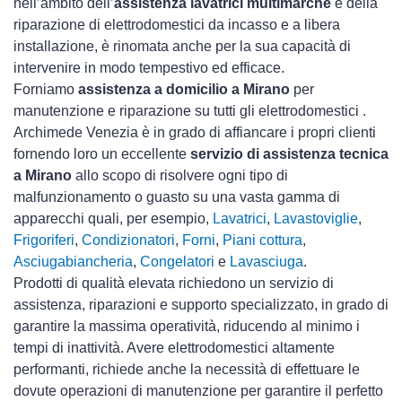
nell’ambito dell’
assistenza lavatrici multimarche
e della
riparazione di elettrodomestici da incasso e a libera
installazione, è rinomata anche per la sua capacità di
intervenire in modo tempestivo ed efficace.
Forniamo
assistenza a domicilio a Mirano
per
manutenzione e riparazione su tutti gli elettrodomestici .
Archimede Venezia è in grado di affiancare i propri clienti
fornendo loro un eccellente
servizio di assistenza tecnica
a Mirano
allo scopo di risolvere ogni tipo di
malfunzionamento o guasto su una vasta gamma di
apparecchi quali, per esempio,
Lavatrici
,
Lavastoviglie
,
Frigoriferi
,
Condizionatori
,
Forni
,
Piani cottura
,
Asciugabiancheria
,
Congelatori
e
Lavasciuga
.
Prodotti di qualità elevata richiedono un servizio di
assistenza, riparazioni e supporto specializzato, in grado di
garantire la massima operatività, riducendo al minimo i
tempi di inattività. Avere elettrodomestici
altamente
performanti, richiede anche la necessità di effettuare le
dovute operazioni di manutenzione per garantire il perfetto