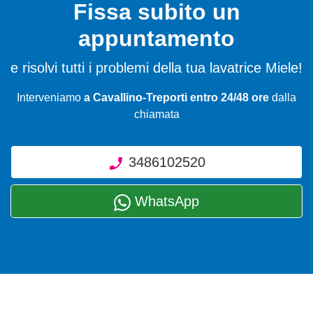
Fissa subito un
appuntamento
e risolvi tutti i problemi della tua lavatrice Miele!
Interveniamo
a Cavallino-Treporti entro 24/48 ore
dalla
chiamata
3486102520
WhatsApp