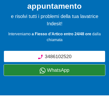
appuntamento
e risolvi tutti i problemi della tua lavatrice
Indesit!
Interveniamo
a Fiesso d'Artico entro 24/48 ore
dalla
chiamata
3486102520
WhatsApp