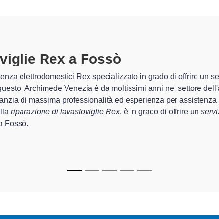
viglie Rex A Fossò
specializzati al
mede Venezia sono in grado di garantire al cliente esperienza plur
ne e la
riparazione della tua lavastoviglie Rex a Fossò
, media
i.
ti
di Archimede Venezia sono in grado di fornire interventi di div
funzionanti e durare a lungo nel tempo.