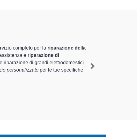
tamente preparati
iennale nel territorio di Fossò e provincia per
nte il ripristino rapido del corretto
Next
erse tipologie sugli elettrodomestici da riparare