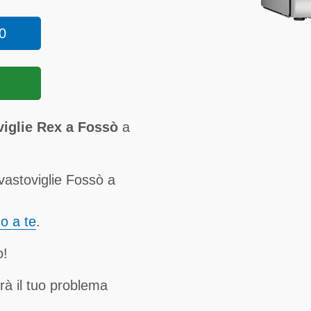
0
viglie Rex a Fossò
a
vastoviglie Fossò a
no a te
.
o!
rà il tuo problema