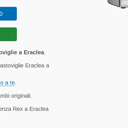
0
viglie a Eraclea
.
astoviglie Eraclea a
no a te
.
mbi originali.
tenza Rex a Eraclea