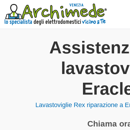
Assisten
lavastov
Eracl
Lavastoviglie
Rex riparazione a E
Chiama ora