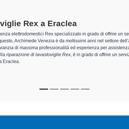
iglie Rex A Eraclea
specializzati a
mede Venezia sono in grado di garantire al cliente esperienza plur
ne e la
riparazione della tua lavastoviglie Rex a Eraclea
, med
i.
ti
di Archimede Venezia sono in grado di fornire interventi di div
funzionanti e durare a lungo nel tempo.