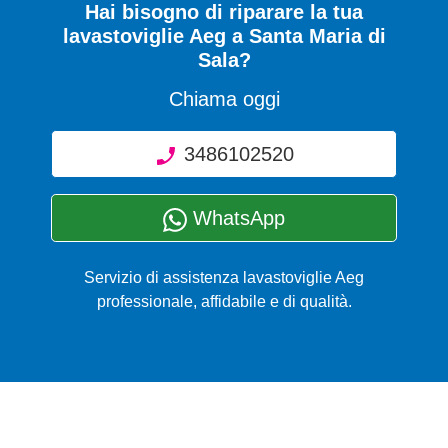
Hai bisogno di riparare
la tua
lavastoviglie Aeg a Santa Maria di
Sala
?
Chiama oggi
3486102520
WhatsApp
Servizio di assistenza lavastoviglie Aeg
professionale, affidabile e di qualità.