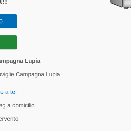
!!
0
Campagna Lupia
oviglie Campagna Lupia
no a te
.
eg a domicilio
tervento