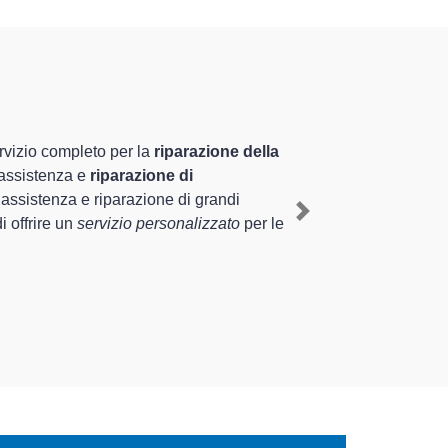
izzati altamente
nnale nel territorio di Campagna Lupia e
Campagna Lupia
, mediante il ripristino rapido
Next
 tipologie sugli elettrodomestici da riparare