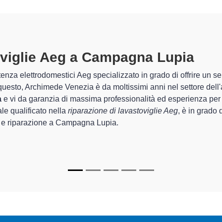
glie Aeg A Campagna Lupia
special
 Venezia sono in grado di garantire al cliente esperienza plurie
sistemazione e la
riparazione della tua lavastoviglie Aeg a 
parecchi.
 Archimede Venezia sono in grado di fornire interventi di diverse
ionanti e durare a lungo nel tempo.