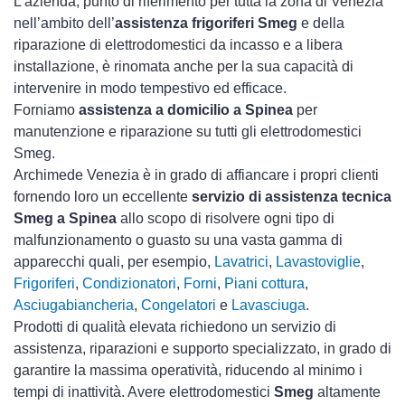
L’azienda, punto di riferimento per tutta la zona di Venezia
nell’ambito dell’
assistenza frigoriferi Smeg
e della
riparazione di elettrodomestici da incasso e a libera
installazione, è rinomata anche per la sua capacità di
intervenire in modo tempestivo ed efficace.
Forniamo
assistenza a domicilio a Spinea
per
manutenzione e riparazione su tutti gli elettrodomestici
Smeg.
Archimede Venezia è in grado di affiancare i propri clienti
fornendo loro un eccellente
servizio di assistenza tecnica
Smeg a Spinea
allo scopo di risolvere ogni tipo di
malfunzionamento o guasto su una vasta gamma di
apparecchi quali, per esempio,
Lavatrici
,
Lavastoviglie
,
Frigoriferi
,
Condizionatori
,
Forni
,
Piani cottura
,
Asciugabiancheria
,
Congelatori
e
Lavasciuga
.
Prodotti di qualità elevata richiedono un servizio di
assistenza, riparazioni e supporto specializzato, in grado di
garantire la massima operatività, riducendo al minimo i
tempi di inattività. Avere elettrodomestici
Smeg
altamente