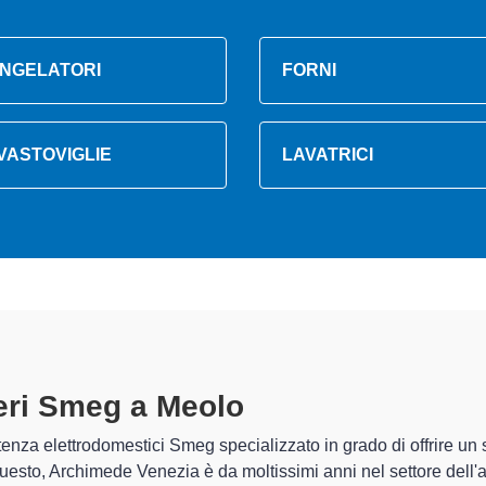
NGELATORI
FORNI
VASTOVIGLIE
LAVATRICI
iferi Smeg A Meolo
specializzati alt
chimede Venezia sono in grado di garantire al cliente esperienza p
zione e la
riparazione del tuo frigorifero Smeg a Meolo
, media