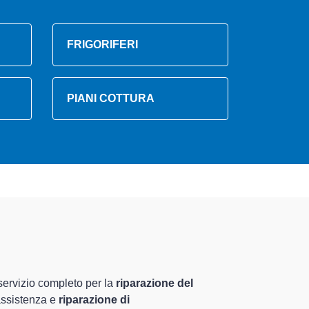
FRIGORIFERI
PIANI COTTURA
amente preparati
luriennale nel territorio di Meolo e provincia per
nte il ripristino rapido del corretto funzionamento