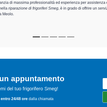
lizzati
di Archimede Venezia sono in grado di fornire interventi d
rfettamente funzionanti e durare a lungo nel tempo.
o un appuntamento
blemi del tuo frigorifero Smeg!
 entro 24/48 ore
dalla chiamata