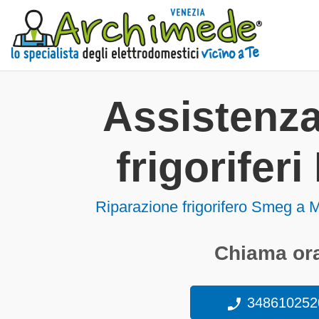
Assistenz
frigorifer
Riparazione frigorifero Smeg a 
Chiama ora
348610252