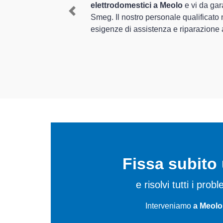
 elettrodomestici
degli apparecchi.
Previous
 le tue specifiche
In più,
i tecnici Smeg specia
riparare per farli tornare pe
Fissa subit
e risolvi tutti i pro
Interveniamo
a Meolo