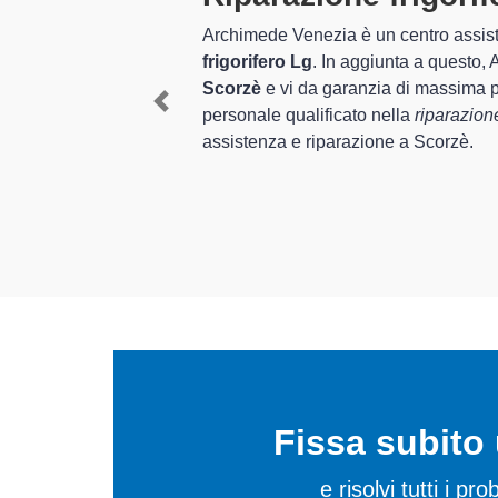
 la
riparazione del tuo
I tecnici specializzati di
i elettrodomestici a
quel che riguarda la sist
 Lg. Il nostro
degli apparecchi.
Previous
he esigenze di
In più,
i tecnici Lg specia
per farli tornare perfetta
Fissa subit
e risolvi tutti i pr