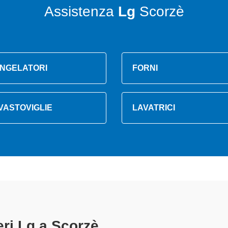
Assistenza
Lg
Scorzè
NGELATORI
FORNI
VASTOVIGLIE
LAVATRICI
riferi Lg A Scorzè
specializzati alt