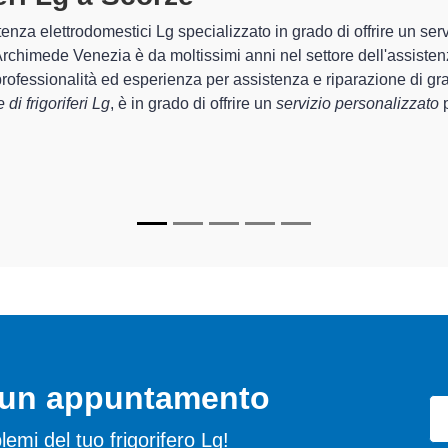
 Archimede Venezia sono in grado di garantire al cliente esperienz
emazione e la
riparazione del tuo frigorifero Lg a Scorzè
, medi
lizzati
di Archimede Venezia sono in grado di fornire interventi d
mente funzionanti e durare a lungo nel tempo.
o un appuntamento
oblemi del tuo frigorifero Lg!