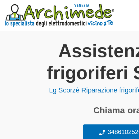
Assisten
frigoriferi
Lg Scorzè Riparazione frigorif
Chiama ora
348610252