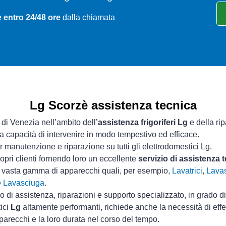
 entro 24/48 ore
dalla chiamata
Lg Scorzè assistenza tecnica
 di Venezia nell’ambito dell’
assistenza frigoriferi Lg
e della ri
ua capacità di intervenire in modo tempestivo ed efficace.
 manutenzione e riparazione su tutti gli elettrodomestici Lg.
opri clienti fornendo loro un eccellente
servizio di assistenza 
a vasta gamma di apparecchi quali, per esempio,
Lavatrici
,
Lavas
e
Lavasciuga
.
io di assistenza, riparazioni e supporto specializzato, in grado d
tici
Lg
altamente performanti, richiede anche la necessità di eff
parecchi e la loro durata nel corso del tempo.