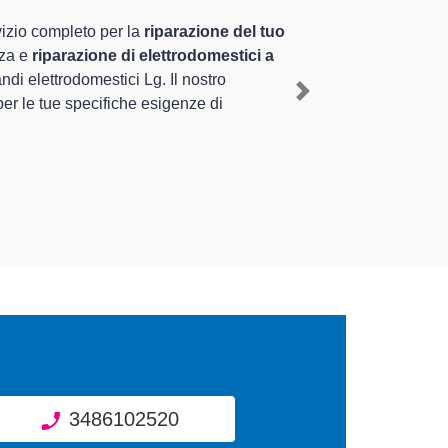
a pluriennale nel territorio di Scorzè e provincia per
ante il ripristino rapido del corretto funzionamento
Next
i diverse tipologie sugli elettrodomestici da riparare
3486102520