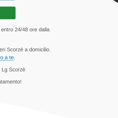
entro 24/48 ore dalla
eri Scorzè a domicilio.
no a te
.
a Lg Scorzè
ntamento!