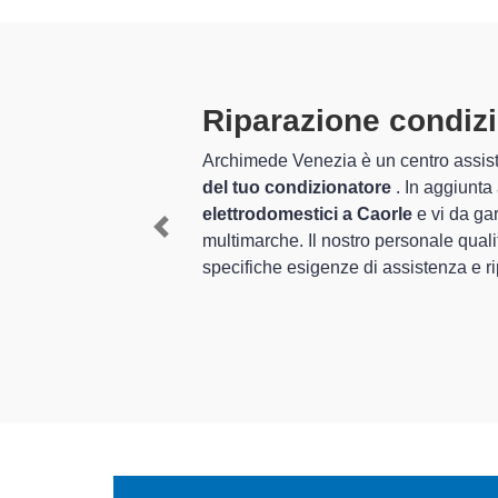
timarche a Caorle
ltimarche specializzato in grado di offrire un servizio complet
enezia è da moltissimi anni nel settore dell'assistenza e
riparaz
ssionalità ed esperienza per assistenza e riparazione di grandi
Previous
 di condizionatori
, è in grado di offrire un
servizio personalizzat