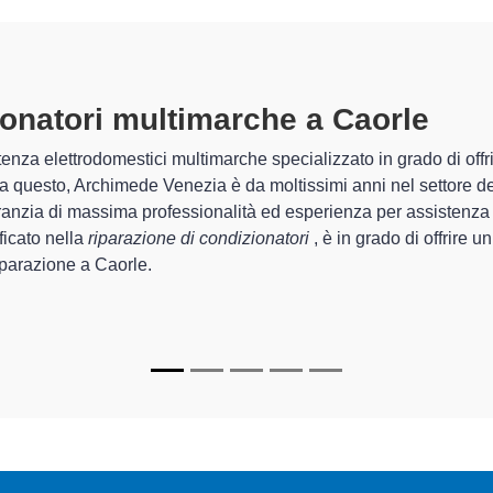
Tecnici Condizi
o per la
riparazione
I tecnici specializzati di Arch
ione di
quel che riguarda la sistemaz
 elettrodomestici
degli apparecchi.
o
per le tue
In più,
i tecnici specializzati
d
farli tornare perfettamente fu