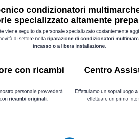
cnico condizionatori multimarch
rle specializzato altamente prepa
ente viene seguito da personale specializzato costantemente agg
novità di settore nella
riparazione di condizionatori multimar
incasso o a libera installazione
.
ore con ricambi
Centro Assis
il nostro personale provvederà
Effettuiamo un sopralluogo
a
i con
ricambi originali
.
effettuare un primo int