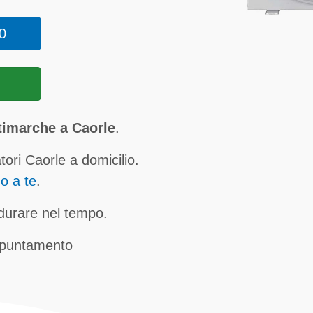
0
timarche a Caorle
.
ori Caorle a domicilio.
no a te
.
a durare nel tempo.
ppuntamento