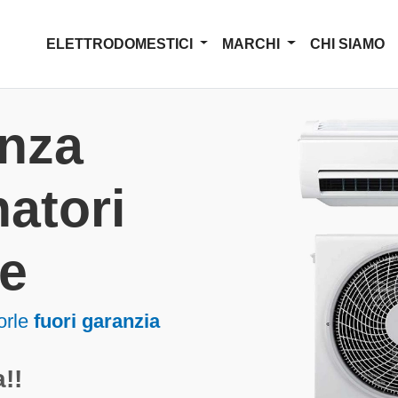
ELETTRODOMESTICI
MARCHI
CHI SIAMO
enza
atori
le
orle
fuori garanzia
!!