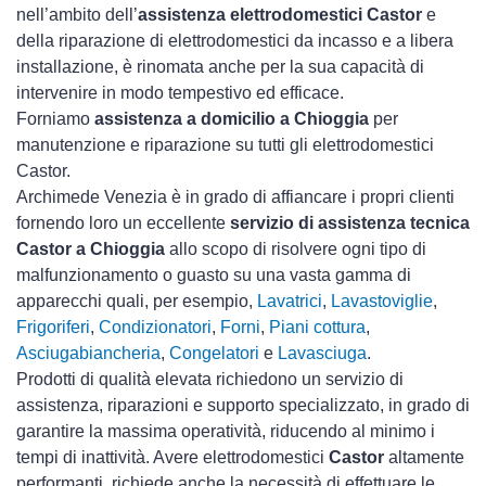
nell’ambito dell’
assistenza elettrodomestici Castor
e
della riparazione di elettrodomestici da incasso e a libera
installazione, è rinomata anche per la sua capacità di
intervenire in modo tempestivo ed efficace.
Forniamo
assistenza a domicilio a Chioggia
per
manutenzione e riparazione su tutti gli elettrodomestici
Castor.
Archimede Venezia è in grado di affiancare i propri clienti
fornendo loro un eccellente
servizio di assistenza tecnica
Castor a Chioggia
allo scopo di risolvere ogni tipo di
malfunzionamento o guasto su una vasta gamma di
apparecchi quali, per esempio,
Lavatrici
,
Lavastoviglie
,
Frigoriferi
,
Condizionatori
,
Forni
,
Piani cottura
,
Asciugabiancheria
,
Congelatori
e
Lavasciuga
.
Prodotti di qualità elevata richiedono un servizio di
assistenza, riparazioni e supporto specializzato, in grado di
garantire la massima operatività, riducendo al minimo i
tempi di inattività. Avere elettrodomestici
Castor
altamente
performanti, richiede anche la necessità di effettuare le