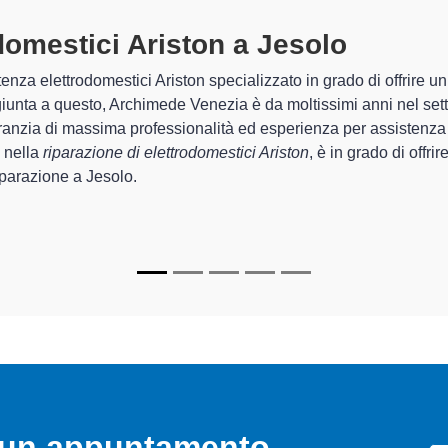
domestici Ariston A Jesolo
special
himede Venezia sono in grado di garantire al cliente esperienza pl
zione e la
riparazione del tuo elettrodomestico Ariston a Jes
chi.
ializzati
di Archimede Venezia sono in grado di fornire interventi
rfettamente funzionanti e durare a lungo nel tempo.
o un appuntamento