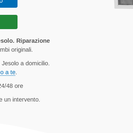
0
esolo. Riparazione
bi originali.
 Jesolo a domicilio.
no a te
.
24/48 ore
e un intervento.