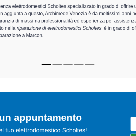
mede Venezia sono in grado di garantire al cliente esperienza plur
ne e la
riparazione del tuo elettrodomestico Scholtes a Mar
i.
lizzati
di Archimede Venezia sono in grado di fornire interventi 
ttamente funzionanti e durare a lungo nel tempo.
o un appuntamento
 del tuo elettrodomestico Scholtes!