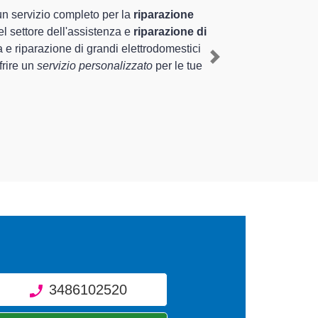
iennale nel territorio di Marcon e provincia per
con
, mediante il ripristino rapido del corretto
Next
di diverse tipologie sugli elettrodomestici da
3486102520