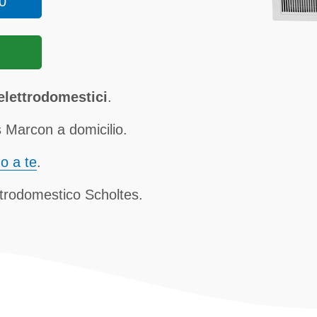
0
elettrodomestici
.
 Marcon a domicilio.
no a te
.
ettrodomestico Scholtes.