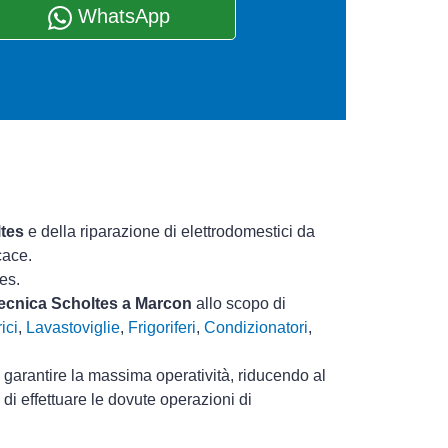
WhatsApp
ltes
e della riparazione di elettrodomestici da
cace.
es.
 tecnica Scholtes a Marcon
allo scopo di
ici
,
Lavastoviglie
,
Frigoriferi
,
Condizionatori
,
i garantire la massima operatività, riducendo al
di effettuare le dovute operazioni di