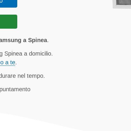
0
Samsung a Spinea
.
 Spinea a domicilio.
no a te
.
a durare nel tempo.
ppuntamento