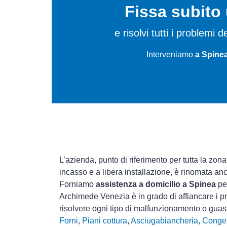
Fissa subit
e risolvi tutti i problemi
Interveniamo
a Spinea
L’azienda, punto di riferimento per tutta la zona
incasso e a libera installazione, è rinomata an
Forniamo
assistenza a domicilio a Spinea
per
Archimede Venezia è in grado di affiancare i pr
risolvere ogni tipo di malfunzionamento o gua
Forni
,
Piani cottura
,
Asciugabiancheria
,
Congel