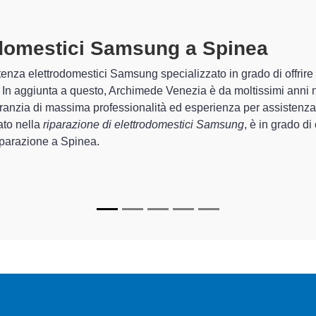
odomestici Samsung A Spinea
speci
chimede Venezia sono in grado di garantire al cliente esperienza p
zione e la
riparazione del tuo elettrodomestico Samsung a 
chi.
cializzati
di Archimede Venezia sono in grado di fornire interven
rfettamente funzionanti e durare a lungo nel tempo.