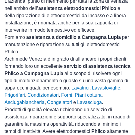
L’azienda, punto di riferimento per tutta la zona di Venezia
nell’ambito dell’
assistenza elettrodomestici Philco
e
della riparazione di elettrodomestici da incasso e a libera
installazione, è rinomata anche per la sua capacità di
intervenire in modo tempestivo ed efficace.
Forniamo
assistenza a domicilio a Campagna Lupia
per
manutenzione e riparazione su tutti gli elettrodomestici
Philco.
Archimede Venezia è in grado di affiancare i propri clienti
fornendo loro un eccellente
servizio di assistenza tecnica
Philco a Campagna Lupia
allo scopo di risolvere ogni
tipo di malfunzionamento o guasto su una vasta gamma di
apparecchi quali, per esempio,
Lavatrici
,
Lavastoviglie
,
Frigoriferi
,
Condizionatori
,
Forni
,
Piani cottura
,
Asciugabiancheria
,
Congelatori
e
Lavasciuga
.
Prodotti di qualità elevata richiedono un servizio di
assistenza, riparazioni e supporto specializzato, in grado di
garantire la massima operatività, riducendo al minimo i
tempi di inattività. Avere elettrodomestici
Philco
altamente