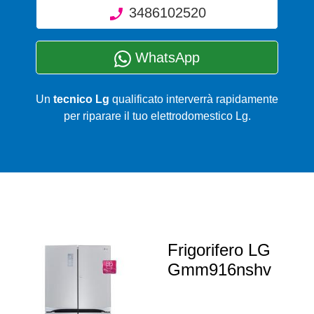
3486102520
WhatsApp
Un
tecnico Lg
qualificato interverrà rapidamente
per riparare il tuo elettrodomestico Lg.
Frigorifero LG
Gmm916nshv