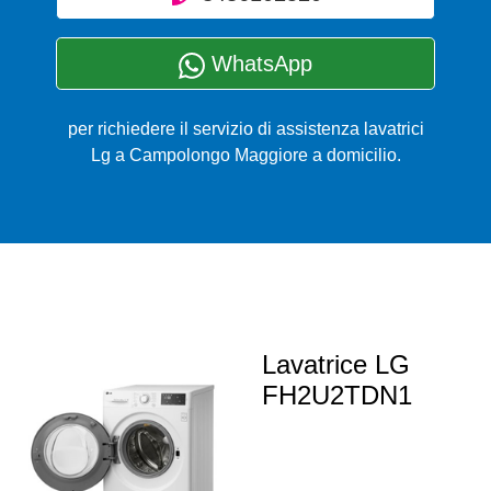
WhatsApp
per richiedere il servizio di assistenza lavatrici
Lg a Campolongo Maggiore a domicilio.
Lavatrice LG
FH2U2TDN1