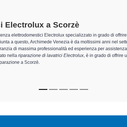
Tecnici Lavatrici Electrolux A Sco
 tecnici specializzati di Archimede Venezia sono in grado di garan
uel che riguarda la sistemazione e la
riparazione della tua lav
unzionamento degli apparecchi.
n più,
i tecnici Electrolux specializzati
di Archimede Venezia sono
iparare per farli tornare perfettamente funzionanti e durare a lu