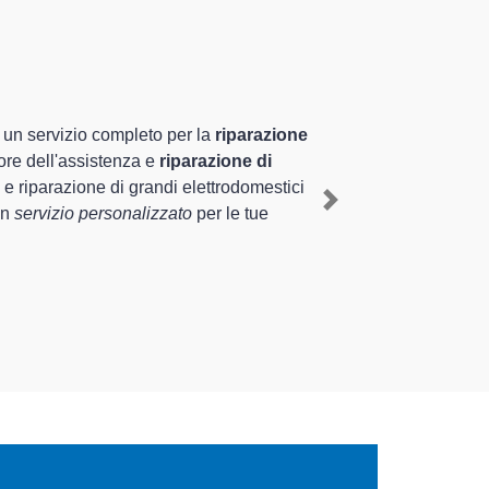
rzè
specializzati altamente preparat
tire al cliente esperienza pluriennale nel territorio di Scorzè e 
atrice Electrolux a Scorzè
, mediante il ripristino rapido del corr
Next
 in grado di fornire interventi di diverse tipologie sugli elettr
ngo nel tempo.