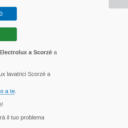
0
 Electrolux a Scorzè
a
ux lavatrici Scorzè a
no a te
.
o!
rà il tuo problema