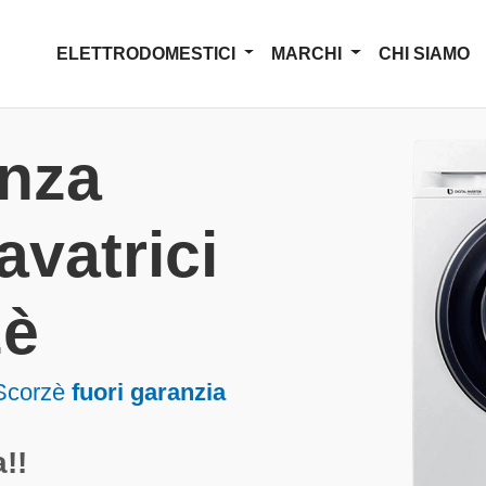
ELETTRODOMESTICI
MARCHI
CHI SIAMO
enza
avatrici
zè
 Scorzè
fuori garanzia
!!