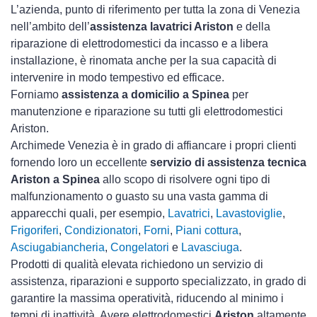
L’azienda, punto di riferimento per tutta la zona di Venezia
nell’ambito dell’
assistenza lavatrici Ariston
e della
riparazione di elettrodomestici da incasso e a libera
installazione, è rinomata anche per la sua capacità di
intervenire in modo tempestivo ed efficace.
Forniamo
assistenza a domicilio a Spinea
per
manutenzione e riparazione su tutti gli elettrodomestici
Ariston.
Archimede Venezia è in grado di affiancare i propri clienti
fornendo loro un eccellente
servizio di assistenza tecnica
Ariston a Spinea
allo scopo di risolvere ogni tipo di
malfunzionamento o guasto su una vasta gamma di
apparecchi quali, per esempio,
Lavatrici
,
Lavastoviglie
,
Frigoriferi
,
Condizionatori
,
Forni
,
Piani cottura
,
Asciugabiancheria
,
Congelatori
e
Lavasciuga
.
Prodotti di qualità elevata richiedono un servizio di
assistenza, riparazioni e supporto specializzato, in grado di
garantire la massima operatività, riducendo al minimo i
tempi di inattività. Avere elettrodomestici
Ariston
altamente