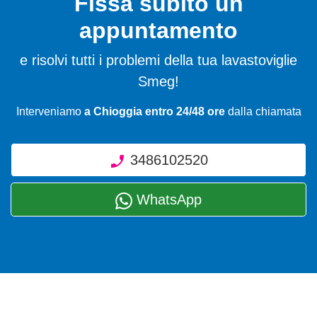
Fissa subito un
appuntamento
e risolvi tutti i problemi della tua lavastoviglie
Smeg!
Interveniamo
a Chioggia entro 24/48 ore
dalla chiamata
3486102520
WhatsApp