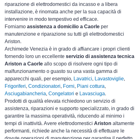
riparazione di elettrodomestici da incasso e a libera
installazione, è rinomata anche per la sua capacità di
intervenire in modo tempestivo ed efficace.
Forniamo
assistenza a domicilio a Caorle
per
manutenzione e riparazione su tutti gli elettrodomestici
Ariston.
Archimede Venezia è in grado di affiancare i propri clienti
fornendo loro un eccellente
servizio di assistenza tecnica
Ariston a Caorle
allo scopo di risolvere ogni tipo di
malfunzionamento o guasto su una vasta gamma di
apparecchi quali, per esempio,
Lavatrici
,
Lavastoviglie
,
Frigoriferi
,
Condizionatori
,
Forni
,
Piani cottura
,
Asciugabiancheria
,
Congelatori
e
Lavasciuga
.
Prodotti di qualità elevata richiedono un servizio di
assistenza, riparazioni e supporto specializzato, in grado di
garantire la massima operatività, riducendo al minimo i
tempi di inattività. Avere elettrodomestici
Ariston
altamente
performanti, richiede anche la necessità di effettuare le
dovute operazioni di manutenzione per garantire il perfetto