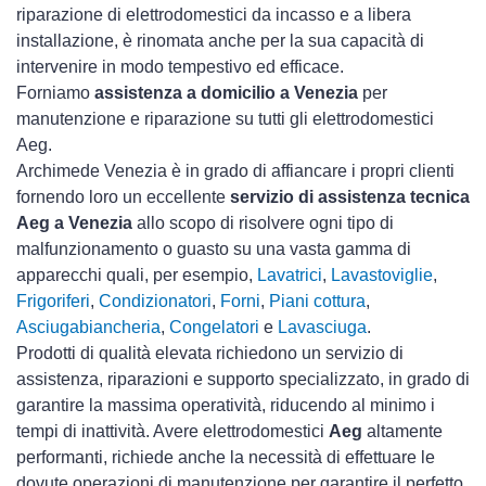
riparazione di elettrodomestici da incasso e a libera
installazione, è rinomata anche per la sua capacità di
intervenire in modo tempestivo ed efficace.
Forniamo
assistenza a domicilio a Venezia
per
manutenzione e riparazione su tutti gli elettrodomestici
Aeg.
Archimede Venezia è in grado di affiancare i propri clienti
fornendo loro un eccellente
servizio di assistenza tecnica
Aeg a Venezia
allo scopo di risolvere ogni tipo di
malfunzionamento o guasto su una vasta gamma di
apparecchi quali, per esempio,
Lavatrici
,
Lavastoviglie
,
Frigoriferi
,
Condizionatori
,
Forni
,
Piani cottura
,
Asciugabiancheria
,
Congelatori
e
Lavasciuga
.
Prodotti di qualità elevata richiedono un servizio di
assistenza, riparazioni e supporto specializzato, in grado di
garantire la massima operatività, riducendo al minimo i
tempi di inattività. Avere elettrodomestici
Aeg
altamente
performanti, richiede anche la necessità di effettuare le
dovute operazioni di manutenzione per garantire il perfetto