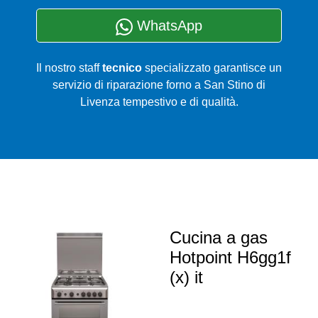
WhatsApp
Il nostro staff
tecnico
specializzato garantisce un
servizio di riparazione forno a San Stino di
Livenza tempestivo e di qualità.
Cucina a gas
Hotpoint H6gg1f
(x) it