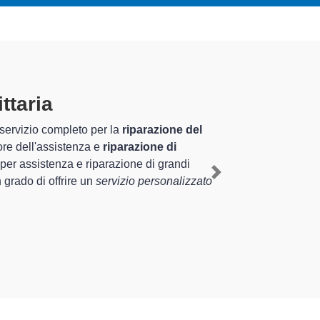
aria
specializzati
nnale nel territorio di Concordia Sagittaria e
h a Concordia Sagittaria
, mediante il
Next
verse tipologie sugli elettrodomestici da