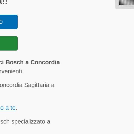
!!
0
ci Bosch a Concordia
venienti.
ncordia Sagittaria a
no a te
.
osch specializzato a