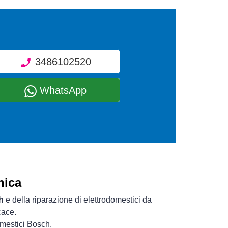
3486102520
WhatsApp
nica
h
e della riparazione di elettrodomestici da
cace.
omestici Bosch.