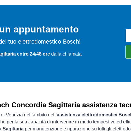
o un appuntamento
mi del tuo elettrodomestico Bosch!
ittaria entro 24/48 ore
dalla chiamata
ch Concordia Sagittaria assistenza tec
 di Venezia nell’ambito dell’
assistenza elettrodomestici Bosc
che per la sua capacità di intervenire in modo tempestivo ed effi
 Sagittaria
per manutenzione e riparazione su tutti gli elettrod