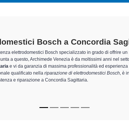
mestici Bosch A Concordia Sagitt
i
e Venezia sono in grado di garantire al cliente esperienza plurie
a sistemazione e la
riparazione del tuo elettrodomestico Bosc
zionamento degli apparecchi.
ati
di Archimede Venezia sono in grado di fornire interventi di di
amente funzionanti e durare a lungo nel tempo.