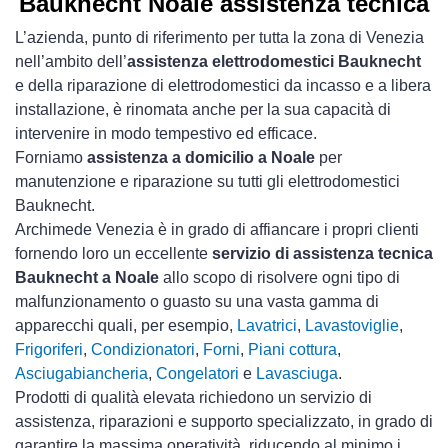
Bauknecht Noale assistenza tecnica
L’azienda, punto di riferimento per tutta la zona di Venezia
nell’ambito dell’
assistenza elettrodomestici Bauknecht
e della riparazione di elettrodomestici da incasso e a libera
installazione, è rinomata anche per la sua capacità di
intervenire in modo tempestivo ed efficace.
Forniamo
assistenza a domicilio a Noale
per
manutenzione e riparazione su tutti gli elettrodomestici
Bauknecht.
Archimede Venezia è in grado di affiancare i propri clienti
fornendo loro un eccellente
servizio di assistenza tecnica
Bauknecht a Noale
allo scopo di risolvere ogni tipo di
malfunzionamento o guasto su una vasta gamma di
apparecchi quali, per esempio,
Lavatrici
,
Lavastoviglie
,
Frigoriferi
,
Condizionatori
,
Forni
,
Piani cottura
,
Asciugabiancheria
,
Congelatori
e
Lavasciuga
.
Prodotti di qualità elevata richiedono un servizio di
assistenza, riparazioni e supporto specializzato, in grado di
garantire la massima operatività, riducendo al minimo i