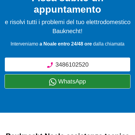
appuntamento
e risolvi tutti i problemi del tuo elettrodomestico
Bauknecht!
Interveniamo
a Noale entro 24/48 ore
dalla chiamata
3486102520
WhatsApp