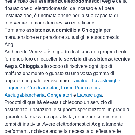
nell’ambito dell’
assistenza elettrodomestici Aeg
e della
riparazione di elettrodomestici da incasso e a libera
installazione, è rinomata anche per la sua capacità di
intervenire in modo tempestivo ed efficace.
Forniamo
assistenza a domicilio a Chioggia
per
manutenzione e riparazione su tutti gli elettrodomestici
Aeg.
Archimede Venezia è in grado di affiancare i propri clienti
fornendo loro un eccellente
servizio di assistenza tecnica
Aeg a Chioggia
allo scopo di risolvere ogni tipo di
malfunzionamento o guasto su una vasta gamma di
apparecchi quali, per esempio,
Lavatrici
,
Lavastoviglie
,
Frigoriferi
,
Condizionatori
,
Forni
,
Piani cottura
,
Asciugabiancheria
,
Congelatori
e
Lavasciuga
.
Prodotti di qualità elevata richiedono un servizio di
assistenza, riparazioni e supporto specializzato, in grado di
garantire la massima operatività, riducendo al minimo i
tempi di inattività. Avere elettrodomestici
Aeg
altamente
performanti, richiede anche la necessità di effettuare le